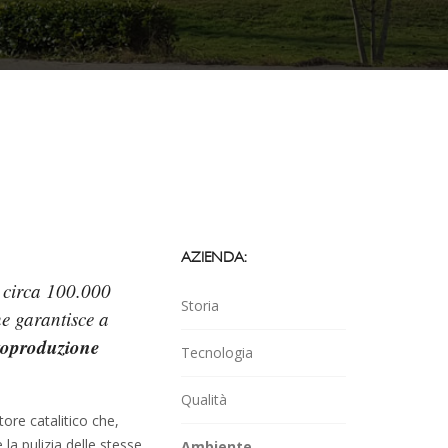
AZIENDA:
n circa 100.000
Storia
e garantisce a
toproduzione
Tecnologia
Qualità
re catalitico che,
la pulizia delle stesse
Ambiente