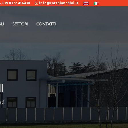
+39 0372 416430
info@cartbianchini.it
ILI
SETTORI
CONTATTI
I
ti