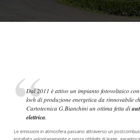
Dal 2011 è attivo un impianto fotovoltaico co
kwh di produzione energetica da rinnovabile ch
au
Cartotecnica G.Bianchini un ottima fetta di
elettrica
.
Le emissioni in atmosfera passano attraverso un postcombusto
installato volontariamente e senza obblighi di legge, garantisce 