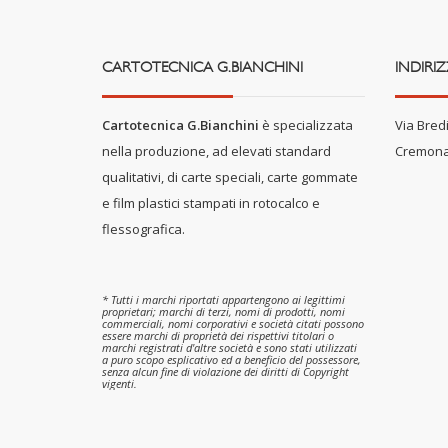
CARTOTECNICA G.BIANCHINI
INDIRI
Cartotecnica G.Bianchini
è specializzata
Via Bredi
nella produzione, ad elevati standard
Cremona
qualitativi, di carte speciali, carte gommate
e film plastici stampati in rotocalco e
flessografica.
* Tutti i marchi riportati appartengono ai legittimi
proprietari; marchi di terzi, nomi di prodotti, nomi
commerciali, nomi corporativi e società citati possono
essere marchi di proprietà dei rispettivi titolari o
marchi registrati d'altre società e sono stati utilizzati
a puro scopo esplicativo ed a beneficio del possessore,
senza alcun fine di violazione dei diritti di Copyright
vigenti.